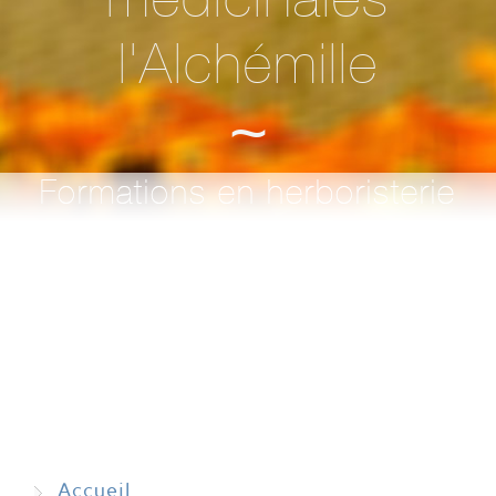
l'Alchémille
~
Formations en herboristerie
Accueil