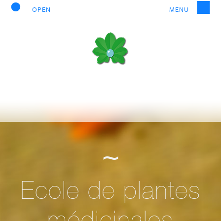
~
Ecole de plantes
médicinales